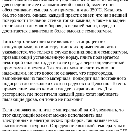
для соединения ее с алюминиевой фольгой, вместе они
обеспечивают температуру применения до 350°C. Казалось
бы, это много, однако, каждый практик знает, что на внешней
поверхности тыльной стенки топки камина, а также в задней
стене или на дымовом борове, в верхней части, нередко
достигаются значительно более высокие температуры.
Гипсокартонные плиты не являются стопроцентно
огнеупорными, но в инструкции к их применению ясно
указывается, что только в случае возникновения температуры,
превышающей установленную норму, плита подвергается
некоторой опасности, да и то не сразу, а через определенный
промежуток времени. Так что их можно считать вполне
надежными, но это вовсе не означает, что перегородка,
выполненная из такого материала, подходит для постоянного
подогрева до нескольких сотен градусов по Цельсию. То есть
применение такого камина следует ограничивать. Для
ресторанов, где посетители каждый день хотят наблюдать
пылающие дрова, он точно не подходит.
Если сопряжение плиты с минеральной ватой увеличить, то
этот связующий элемент можно использовать для
электронных и электрических приборов, так называемых
высокотемпературных. Определение высокой температуры в
этом случае означает, что верхняя граница остановится на 250-