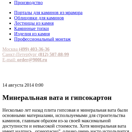
Производство
Порталы для каминов из мрамора
Облицовки для каминов
Лестницы из камня
Каминные топки
Изделия из камня
Профессиональный монтаж
Москва
(499) 403-36-36
Санкт-Петербург
(812) 507-88-99
E-mail:
order@900f.ru
14 августа 2014 0:00
Минеральная вата и гипсокартон
Несколько лет назад плита гипсовая и минеральная вата были
основными материалами, используемыми для строительства
каминов, главным образом из-за своей максимальной
доступности и невысокой стоимости. Хотя минеральная вата
имеет надпись „огнеопасно”, однако очень часто используется