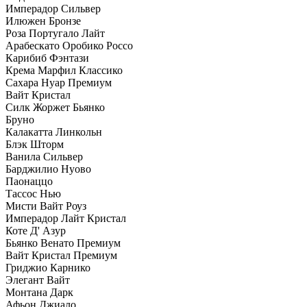
Имперадор Сильвер
Илюжен Бронзе
Роза Португало Лайт
Арабескато Оробико Россо
Карибиб Фэнтази
Крема Марфил Классико
Сахара Нуар Премиум
Вайт Кристал
Силк Жоржет Бьянко
Бруно
Калакатта Линкольн
Блэк Шторм
Ванила Сильвер
Барджилио Нуово
Паонаццо
Тассос Нью
Мисти Вайт Роуз
Имперадор Лайт Кристал
Коте Д' Азур
Бьянко Венато Премиум
Вайт Кристал Премиум
Гриджио Карнико
Элегант Вайт
Монтана Дарк
Афьон Джиало