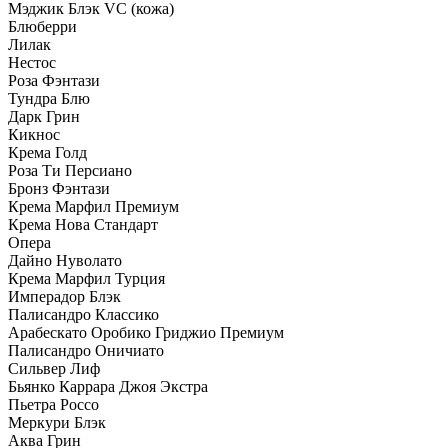
Мэджик Блэк VC (кожа)
Блюберри
Лилак
Нестос
Роза Фэнтази
Тундра Блю
Дарк Грин
Кикнос
Крема Голд
Роза Ти Персиано
Бронз Фэнтази
Крема Марфил Премиум
Крема Нова Стандарт
Опера
Дайно Нуволато
Крема Марфил Турция
Имперадор Блэк
Палисандро Классико
Арабескато Оробико Гриджио Премиум
Палисандро Оничиато
Сильвер Лиф
Бьянко Каррара Джоя Экстра
Пьетра Россо
Меркури Блэк
Аква Грин