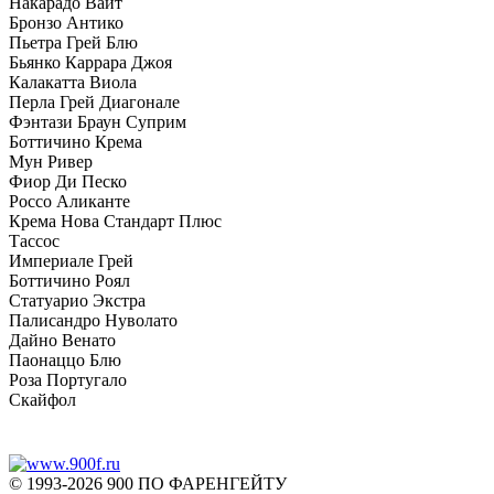
Накарадо Вайт
Бронзо Антико
Пьетра Грей Блю
Бьянко Каррара Джоя
Калакатта Виола
Перла Грей Диагонале
Фэнтази Браун Суприм
Боттичино Крема
Мун Ривер
Фиор Ди Песко
Россо Аликанте
Крема Нова Стандарт Плюс
Тассос
Империале Грей
Боттичино Роял
Статуарио Экстра
Палисандро Нуволато
Дайно Венато
Паонаццо Блю
Роза Португало
Скайфол
© 1993-2026 900 ПО ФАРЕНГЕЙТУ