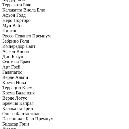
Терракота Блю
Калакатта Виола Блю
Афьон Голд
Неро Порторо
Мун Вайт
Пиргон
Россо Леванто Премиум
Зебрино Голд
Имперадор Лайт
Афьон Виола
Дип Браун
Фэнтази Браун
Арт Грей
Галапагос
Верде Альпи
Крема Нова
Террацио Крем
Крема Валенсия
Верде Лотус
Брекчия Капрая
Калакатта Грин
Опера Фантастико
Эссеншиал Блю Премиум
Бидасар Грин