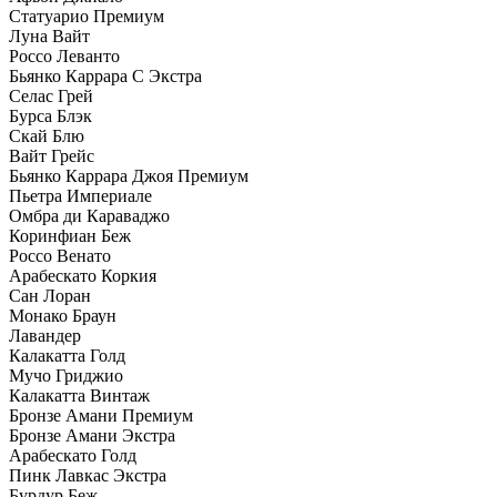
Статуарио Премиум
Луна Вайт
Россо Леванто
Бьянко Каррара С Экстра
Селас Грей
Бурса Блэк
Скай Блю
Вайт Грейс
Бьянко Каррара Джоя Премиум
Пьетра Империале
Омбра ди Караваджо
Коринфиан Беж
Россо Венато
Арабескато Коркия
Сан Лоран
Монако Браун
Лавандер
Калакатта Голд
Мучо Гриджио
Калакатта Винтаж
Бронзе Амани Премиум
Бронзе Амани Экстра
Арабескато Голд
Пинк Лавкас Экстра
Бурдур Беж