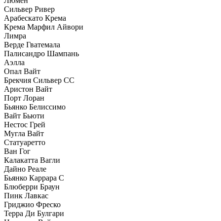
Люмен
Сильвер Ривер
Арабескато Крема
Крема Марфил Айвори
Лимра
Верде Гватемала
Палисандро Шампань
Аэлла
Опал Вайт
Брекчия Сильвер СС
Аристон Вайт
Порт Лоран
Бьянко Белиссимо
Вайт Бьюти
Нестос Грей
Мугла Вайт
Статуаретто
Ван Гог
Калакатта Вагли
Дайно Реале
Бьянко Каррара С
Блюберри Браун
Пинк Лавкас
Гриджио Фреско
Терра Ди Булгари