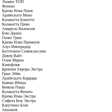
Люмен ТОП
Феникс
Крема Нова Пинк
Арабескато Моне
Калакатта Блюетте
Калакатта Греко
Амарило Валенсия
Блю Джинс
Оазис Грин
Крема Нова Премиум
Азул Имперадор
Боттичино Семиклассико
Довер Вайт
Олив Марон
Камуфляж
Брекчия Аврора Экстра
Грин Эбби
Арабескато Каррара
Бьянко Ибица
Кемаль Паша
Калакатта Венато
Крема Нова Экстра
Софита Беж Экстра
Капучино Блэк
Аваланж