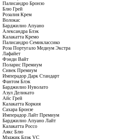
Палисандро Бронзо
Блю Грей
Розалия Крем
Волокас
Барджилио Апуано
Александра Блэк
Калакатта Кремо
Палисандро Семиклассико
Роза Португало Медиум Экстра
Лафайет
Фэнди Вайт
Поларис Премиум
Сивек Премиум
Имперадор Дарк Стандарт
Фантом Блэк
Барджилио Нуволато
Азул Деликато
Айс Грей
Калакатта Коркия
Сахара Бронзе
Имперадор Лайт Премиум
Барджилио Апуано Лайт
Калакатта Россо
Аякс Блю
Мэджик Блэк VC